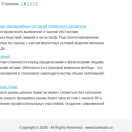
Страницы:
1
2
3
4
5
6
ния чрезвычайных ситуаций природного характера
нтировочного выявления и оценки обстановки,
ых бедствий, аварий и катастроф. Под прогнозированием
ная ее оценка с учетом вероятных условий ведения военных
л ...
паний
ответственности перед юридическими и физическими лицами,
ыми актами. Обязанности страховой компании вообще - это
ахования и страхового законодательства объем требований,
нных бумаг
кого рынка ценных бумаг не может сложиться без описания
я нашего фондового рынка берет свои истоки с начала 90-х
вление профессиональных участников, создание современной
Copyright © 2026 - All Rights Reserved - www.bankratio.ru