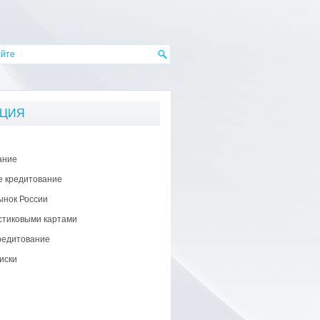
АЦИЯ
ание
е кредитование
ынок России
стиковыми картами
редитование
иски