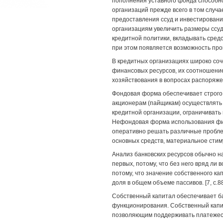
пополнения уставного фонда способн
организаций прежде всего в том случае
предоставления ссуд и инвестировани
организациям увеличить размеры ссуд
кредитной политики, вкладывать сред
при этом появляется возможность про
В кредитных организациях широко со
финансовых ресурсов, их соотношение
хозяйствования в вопросах распоряж
Фондовая форма обеспечивает строго 
акционерам (пайщикам) осуществлять
кредитной организации, ограничивать
Нефондовая форма использования фин
оперативно решать различные пробле
основных средств, материальное стим
Анализ банковских ресурсов обычно на
первых, потому, что без него вряд ли
потому, что значение собственного ка
доля в общем объеме пассивов. [7, с.88
Собственный капитал обеспечивает ба
функционирования. Собственный капит
позволяющим поддерживать платежеспо