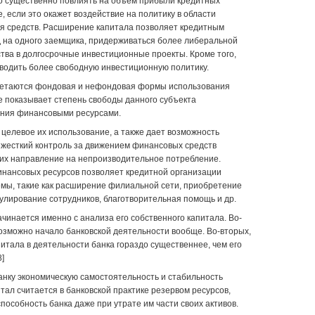
о существенно повлиять на объем прибыли кредитных
, если это окажет воздействие на политику в области
я средств. Расширение капитала позволяет кредитным
 на одного заемщика, придерживаться более либеральной
ства в долгосрочные инвестиционные проекты. Кроме того,
водить более свободную инвестиционную политику.
четаются фондовая и нефондовая формы использования
 показывает степень свободы данного субъекта
ения финансовыми ресурсами.
целевое их использование, а также дает возможность
 жесткий контроль за движением финансовых средств
 их направление на непроизводительное потребление.
ансовых ресурсов позволяет кредитной организации
мы, такие как расширение филиальной сети, приобретение
улирование сотрудников, благотворительная помощь и др.
чинается именно с анализа его собственного капитала. Во-
 возможно начало банковской деятельности вообще. Во-вторых,
питала в деятельности банка гораздо существеннее, чем его
]
нку экономическую самостоятельность и стабильность
ал считается в банковской практике резервом ресурсов,
собность банка даже при утрате им части своих активов.