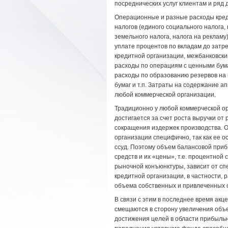
посреднических услуг клиентам и ряд д
Операционные и разные расходы кред
налогов (единого социального налога,
земельного налога, налога на реклам
уплате процентов по вкладам до затр
кредитной организации, межбанковским
расходы по операциям с ценными бум
расходы по образованию резервов на
бумаг и т.п. Затраты на содержание а
любой коммерческой организации.
Традиционно у любой коммерческой о
достигается за счет роста выручки от
сокращения издержек производства. О
организации специфично, так как ее 
ссуд. Поэтому объем балансовой приб
средств и их «цены», т.е. процентной 
рыночной конъюнктуры, зависит от с
кредитной организации, в частности,
объема собственных и привлеченных с
В связи с этим в последнее время ак
смещаются в сторону увеличения объе
достижения целей в области прибыльн