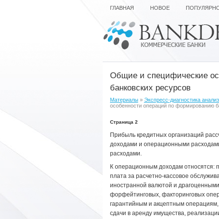
ГЛАВНАЯ
НОВОЕ
ПОПУЛЯРН
Общие и специфические ос
банковских ресурсов
Материалы
»
Экспресс-диагностика анали
особенности операций по формированию б
Страница 2
Прибыль кредитных организаций расс
доходами и операционными расходами
расходами.
К операционным доходам относятся: 
плата за расчетно-кассовое обслужив
иностранной валютой и драгоценными
форфейтинговых, факторинговых операц
гарантийным и акцептным операциям, 
сдачи в аренду имущества, реализаци