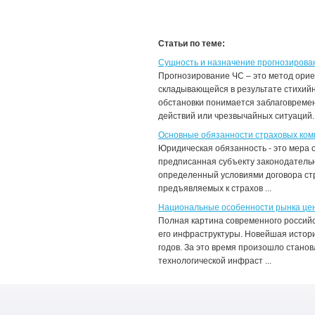
Статьи по теме:
Сущность и назначение прогнозирова
Прогнозирование ЧС – это метод орие
складывающейся в результате стихийн
обстановки понимается заблаговремен
действий или чрезвычайных ситуаций. Д
Основные обязанности страховых ком
Юридическая обязанность - это мера 
предписанная субъекту законодательн
определенный условиями договора стр
предъявляемых к страхов ...
Национальные особенности рынка це
Полная картина современного российс
его инфраструктуры. Новейшая истори
годов. За это время произошло стано
технологической инфраст ...