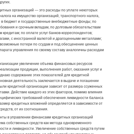
ругих.
итных организаций — это расходы по уплате некоторых
 налога на имущество организаций, транспортного налога,
у) в бюджет и государственные внебюджетные фонды; по
ебования и срочным вкладам, по долговым обязательствам
 кредитам; по оплате услуг банков-корреспондентов;
агами, с иностранной валютой и драгоценными металлами;
 возможные потери по ссудам и под обесценение ценных
ппарата управления по своему составу аналогичны расходам
рганизации увеличение объема финансовых ресурсов
 реализации продукции, выполнения работ, оказания услуг и
днако содержание этих показателей для кредитной
основная деятельность заключается в выдаче и погашении
ыли кредитной организации зависит от размера ссуженных
ставки. Действие каждого из этих факторов, помимо влияния
пецифических требований обеспечения ликвидности баланса
 размер кредитных вложений определяется в зависимости от
редств, от их соотношения.
центы в управлении финансами кредитных организаций
ма собственных средств как метода одновременного
ости и ликвидности. Увеличение собственных средств путем