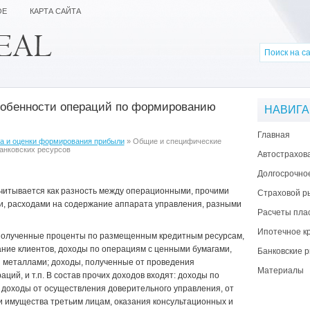
ОЕ
КАРТА САЙТА
обенности операций по формированию
НАВИГ
Главная
за и оценки формирования прибыли
» Общие и специфические
анковских ресурсов
Автострахов
Долгосрочно
читывается как разность между операционными, прочими
Страховой р
, расходами на содержание аппарата управления, разными
Расчеты пла
Ипотечное к
полученные проценты по размещенным кредитным ресурсам,
ание клиентов, доходы по операциям с ценными бумагами,
Банковские р
 металлами; доходы, полученные от проведения
Материалы
ий, и т.п. В состав прочих доходов входят: доходы по
доходы от осуществления доверительного управления, от
и имущества третьим лицам, оказания консультационных и