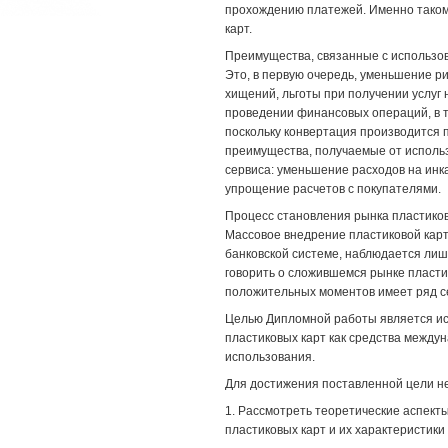
прохождению платежей. Именно таком
карт.
Преимущества, связанные с использов
Это, в первую очередь, уменьшение р
хищений, льготы при получении услуг 
проведении финансовых операций, в т
поскольку конвертация производится п
преимущества, получаемые от использ
сервиса: уменьшение расходов на инк
упрощение расчетов с покупателями.
Процесс становления рынка пластиков
Массовое внедрение пластиковой карт
банковской системе, наблюдается лишь
говорить о сложившемся рынке пласти
положительных моментов имеет ряд с
Целью Дипломной работы является ис
пластиковых карт как средства междун
использования.
Для достижения поставленной цели н
1. Рассмотреть теоретические аспекты
пластиковых карт и их характеристики