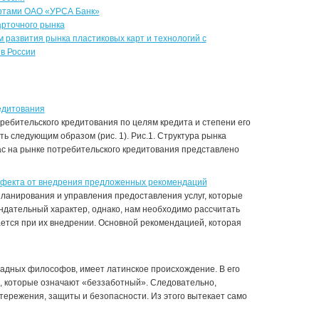
артами ОАО «УРСА Банк»
арточного рынка
развития рынка пластиковых карт и технологий с
в России
едитования
ребительского кредитования по целям кредита и степени его
ть следующим образом (рис. 1). Рис.1. Структура рынка
с на рынке потребительского кредитования представлено
ффекта от внедрения предложенных рекомендаций
ланирования и управления предоставления услуг, которые
дательный характер, однако, нам необходимо рассчитать
ется при их внедрении. Основной рекомендацией, которая
адных философов, имеет латинское происхождение. В его
a», которые означают «беззаботный». Следовательно,
ережения, защиты и безопасности. Из этого вытекает само