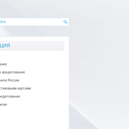
АЦИЯ
ание
е кредитование
ынок России
стиковыми картами
редитование
иски