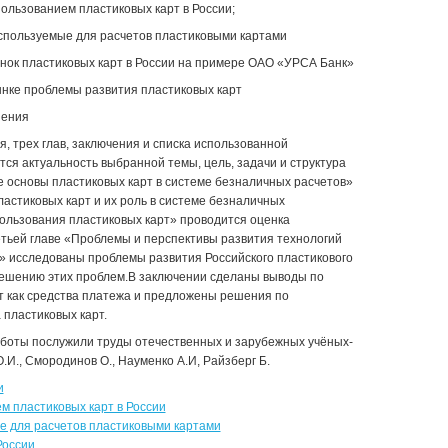
пользованием пластиковых карт в России;
спользуемые для расчетов пластиковыми картами
нок пластиковых карт в России на примере ОАО «УРСА Банк»
нке проблемы развития пластиковых карт
шения
, трех глав, заключения и списка использованной
ся актуальность выбранной темы, цель, задачи и структура
е основы пластиковых карт в системе безналичных расчетов»
астиковых карт и их роль в системе безналичных
пользования пластиковых карт» проводится оценка
етьей главе «Проблемы и перспективы развития технологий
» исследованы проблемы развития Российского пластикового
ешению этих проблем.В заключении сделаны выводы по
т как средства платежа и предложены решения по
пластиковых карт.
боты послужили труды отечественных и зарубежных учёных-
.И., Смородинов О., Науменко А.И, Райзберг Б.
и
м пластиковых карт в России
 для расчетов пластиковыми картами
России