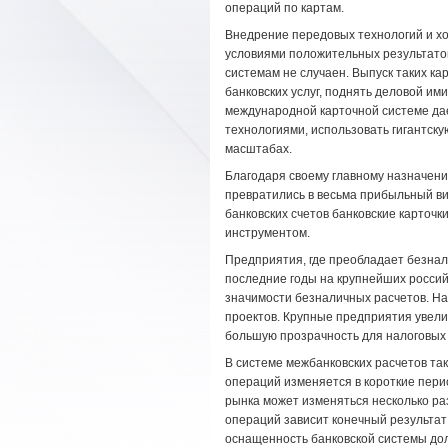
операций по картам.
Внедрение передовых технологий и х
условиями положительных результато
системам не случаен. Выпуск таких ка
банковских услуг, поднять деловой ими
международной карточной системе да
технологиями, использовать гигантск
масштабах.
Благодаря своему главному назначени
превратились в весьма прибыльный ви
банковских счетов банковские карточ
инструментом.
Предприятия, где преобладает безна
последние годы на крупнейших росси
значимости безналичных расчетов. На
проектов. Крупные предприятия увели
большую прозрачность для налоговых 
В системе межбанковских расчетов та
операций изменяется в короткие пери
рынка может изменяться несколько ра
операций зависит конечный результат
оснащенность банковской системы до