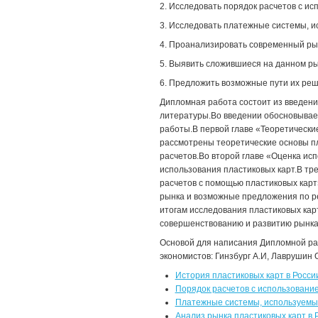
2. Исследовать порядок расчетов с ис
3. Исследовать платежные системы, и
4. Проанализировать современный ры
5. Выявить сложившиеся на данном ры
6. Предложить возможные пути их ре
Дипломная работа состоит из введения
литературы.Во введении обосновывает
работы.В первой главе «Теоретически
рассмотрены теоретические основы пл
расчетов.Во второй главе «Оценка ис
использования пластиковых карт.В тр
расчетов с помощью пластиковых карт
рынка и возможные предложения по р
итогам исследования пластиковых кар
совершенствованию и развитию рынка 
Основой для написания Дипломной ра
экономистов: Гинзбург А.И, Лаврушин О
История пластиковых карт в Росси
Порядок расчетов с использование
Платежные системы, используемые
Анализ рынка пластиковых карт в 