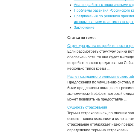
Анализ работы с пластиковыми к
Проблемы развития Российского к
Предложения по решению проблем 
использованием пластиковых карт 
Заключение
Статьи по теме:
Структура рынка потребительского кр
Если рассмотреть структуру рынка пот
обеспеченности, то она будет выгляде
потребительского кредитования Сейча
несколько типов креди ...
Расчет ожидаемого экономического э
Предложения по улучшению систему п
были предложены нами, носят рекомен
экономический эффект, который ожида
может повлиять на предоставле ...
Сущность страхования
Термин «страхование», по мнению зап
основе – слова «securus» и «sine cur
страхование отображает идею предост
определение термина «страховани ...