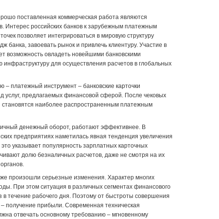
орошо поставленная коммерческая работа являются
в. Интерес российских банков к зарубежным платежным
рточек позволяет интегрироваться в мировую структуру
дж банка, завоевать рынок и привлечь клиентуру. Участие в
ет возможность овладеть новейшими банковскими
ую инфраструктуру для осуществления расчетов в глобальных
ю – платежный инструмент – банковские карточки
д услуг, предлагаемых финансовой сферой. После чековых
ки становятся наиболее распространенным платежным
личный денежный оборот, работают эффективнее. В
йских предприятиях наметилась явная тенденция увеличения
 это указывает популярность зарплатных карточных
чивают долю безналичных расчетов, даже не смотря на их
органов.
кже произошли серьезные изменения. Характер многих
оды. При этом ситуация в различных сегментах финансового
з в течение рабочего дня. Поэтому от быстроты совершения
 – получение прибыли. Современная техническая
лжна отвечать основному требованию – мгновенному