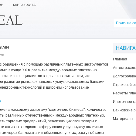
ОЕ
КАРТА САЙТА
тами
НАВИГ
ами
Главная
из обращения с помощью различных платежных инструментов
Автострахов
лько в конце ХХ в. развитие международных платежных
заставило специалистов всерьез говорить о том, что
Долгосрочно
ое развитие рынка финансовых услуг, оказываемых банками,
Страховой р
электронных технологий и широким использование
Расчеты пла
я
Ипотечное к
ржена массовому ажиотажу "карточного бизнеса". Количество
Банковские р
рты различных отечественных и международных платежных,
Материалы
еть торговых предприятий, реализующих свои товары с
ки активно внедряют в сферу своих услуг выдачу наличных
там через банкоматы и в обменных пунктах, растут объемы