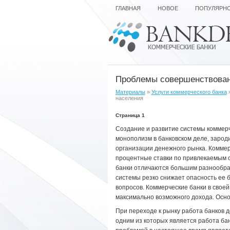
ГЛАВНАЯ
НОВОЕ
ПОПУЛЯРН
Проблемы совершенствован
Материалы
»
Услуги коммерческого банка
»
населения
Страница 1
Создание и развитие системы коммерч
монополизм в банковском деле, зароди
организации денежного рынка. Коммер
процентные ставки по привлекаемым с
банки отличаются большим разнообра
системы резко снижает опасность ее 
вопросов. Коммерческие банки в свое
максимально возможного дохода. Осно
При переходе к рынку работа банков д
одним из которых является работа ба