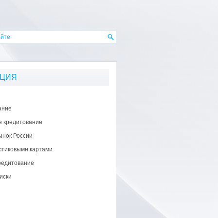
АЦИЯ
ание
е кредитование
ынок России
стиковыми картами
редитование
иски