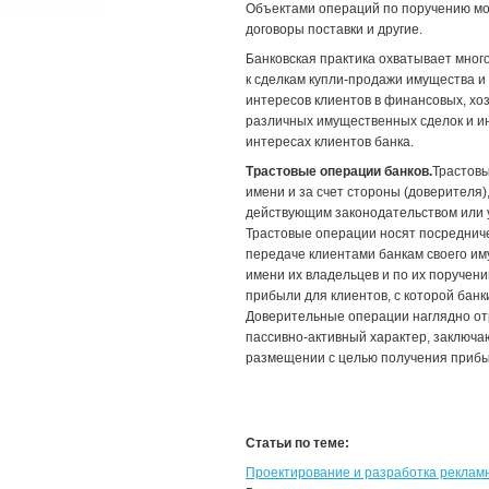
Объектами операций по поручению могу
договоры поставки и другие.
Банковская практика охватывает мно
к сделкам купли-продажи имущества и 
интересов клиентов в финансовых, хо
различных имущественных сделок и и
интересах клиентов банка.
Трастовые операции банков.
Трастовы
имени и за счет стороны (доверите­ля
действующим за­конодательством или у
Трастовые операции носят посредничес
передаче клиентами бан­кам своего и
имени их владельцев и по их поручен
прибыли для клиентов, с которой банк
Доверительные операции наглядно отр
пассивно-активный характер, заключа
размещении с целью получения прибы
Статьи по теме:
Проектирование и разработка реклам