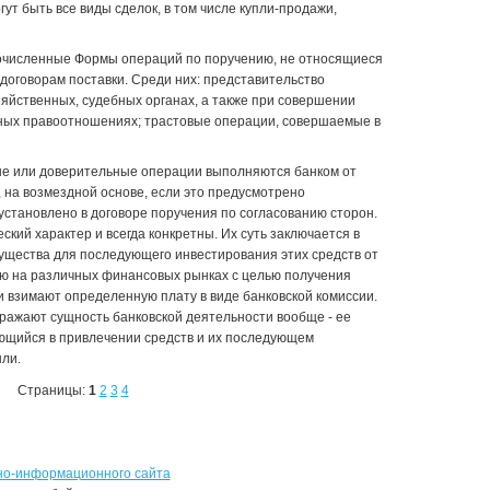
т быть все виды сделок, в том числе купли-продажи,
гочисленные Формы операций по поручению, не относящиеся
договорам поставки. Среди них: представительство
зяйственных, судебных органах, а также при совершении
ных правоотношениях; трастовые операции, совершаемые в
е или доверительные операции выполняются банком от
), на возмездной основе, если это предусмотрено
становлено в договоре поручения по согласо­ванию сторон.
кий характер и всегда конкретны. Их суть заключается в
мущества для последующего инвестирования этих средств от
ию на различных финансовых рынках с целью получения
и взимают определенную плату в виде банковской комиссии.
ажают сущность банковской дея­тельности вообще - ее
ющийся в привлечении средств и их последующем
ли.
Страницы:
1
2
3
4
но-информационного сайта