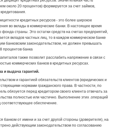
я дефицит кредитных ресурсов. Значи­тельная часть
нем около 20 процентов) формируется за счет займов,
 кредитования.
цитности кредитных ресур­сов - это более широкое
ния во вклады в коммерческие банки. В настоящее время
 фонда страны. Это остатки средств на счетах предприятий,
ается вкладов частных лиц, то в каждом коммерческом банке
щим банковским законодательством, не должен пре­вышать
-8 процентов банка
апиталов также позволит расслабить напряжение в связи с
стью коммерческих банков в кредитных ресурсах.
а и выдача гарантий.
льством и гарантией обяза­тельств клиентов (юридических и
тствующими нормами гражданского права. В частности, по
тель обязуется перед кредитором своего клиента отвечать за
ельства полностью или частично. Выполнение этих .операций
од соответствующее обеспечение.
 банком от имени и за счет другой стороны (доверителя), на
отрено действующим законода­тельством по согласованию