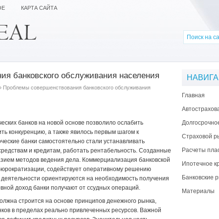
ОЕ
КАРТА САЙТА
ия банковского обслуживания населения
НАВИГ
 Проблемы совершенствования банковского обслуживания
Главная
Автострахов
еских банков на новой ос­нове позволило ослабить
Долгосрочно
ть конкуренцию, а также явилось первым шагом к
Страховой р
ческие банки самостоятельно стали устанавливать
Расчеты пла
редствам и кредитам, работать рентабельность. Созданные
зием методов ведения дела. Коммерциализация банковской
Ипотечное к
бюрократизации, содействует оперативному ре­шению
Банковские р
й деятельности ориенти­руются на необходимость получения
вной доход банки получают от ссудных операций.
Материалы
олжна строится на осно­ве принципов денежного рынка,
нков в пределах реально привлеченных ресурсов. Важной