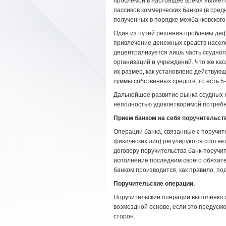
пробле­мой в настоящее время являетс
пассивов коммерческих банков (в сред
полученных в порядке меж­банковского
Один из путей решения проблемы дефи
привлечение денежных средств населе
децентрализуется лишь часть ссудного
организаций и учреждений. Что же кас
их размер, как уста­новлено действую
суммы собственных средств, то есть 5
Дальнейшее развитие рынка ссудных к
неполностью удовлетворимой потребно
Прием банком на себя поручительств
Операции банка, связанные с поручите
физических лиц) регулируются соотве
дого­вору поручительства банк-поручи
исполнение последним своего обяза­т
банком производится, как правило, п
Поручительские операции.
Поручительские операции выполня­ются
возмездной основе, если это предусм
сторон.