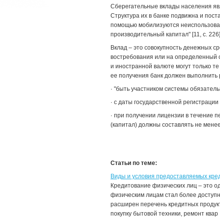
Сберегательные вклады населения яв
Структура их в банке подвижна и пост
помощью мобилизуются неиспользова
производительный капитал" [11, с. 226]
Вклад – это совокупность денежных ср
востребования или на определенный с
и иностранной валюте могут только т
ее получения банк должен выполнить 
· "быть участником системы обязатель
· с даты государственной регистрации
· при получении лицензии в течение п
(капитал) должны составлять не менее 
Статьи по теме:
Виды и условия предоставляемых кред
Кредитование физических лиц – это од
физическим лицам стал более доступн
расширен перечень кредитных продукт
покупку бытовой техники, ремонт квар .