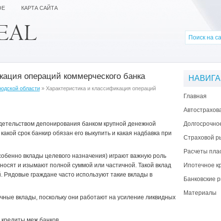
ОЕ
КАРТА САЙТА
кация операций коммерческого банка
НАВИГ
родской области
» Характеристика и классификация операций
Главная
Автострахов
детельством депонирования банком крупной денежной
Долгосрочно
какой срок банкир обязан его выкупить и какая надбавка при
Страховой р
Расчеты пла
обенно вклады целевого назначения) играют важную роль
вносят и изымают полной суммой или частичной. Такой вклад
Ипотечное к
. Рядовые граждане часто используют такие вклады в
Банковские р
Материалы
чные вклады, поскольку они работают на усиление ликвидных
 кредиты меж банков.