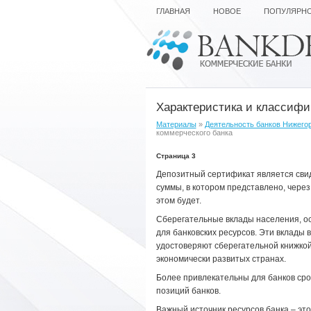
ГЛАВНАЯ
НОВОЕ
ПОПУЛЯРН
Характеристика и классифи
Материалы
»
Деятельность банков Нижего
коммерческого банка
Страница 3
Депозитный сертификат является сви
суммы, в котором представлено, через 
этом будет.
Сберегательные вклады населения, ос
для банковских ресурсов. Эти вклады 
удостоверяют сберегательной книжкой
экономически развитых странах.
Более привлекательны для банков сро
позиций банков.
Важный источник ресурсов банка – это