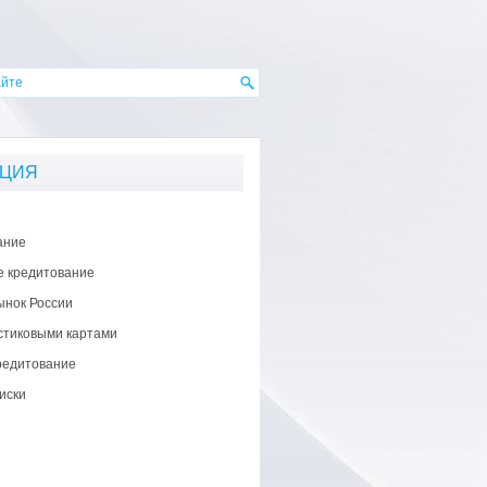
АЦИЯ
ание
е кредитование
ынок России
стиковыми картами
редитование
иски