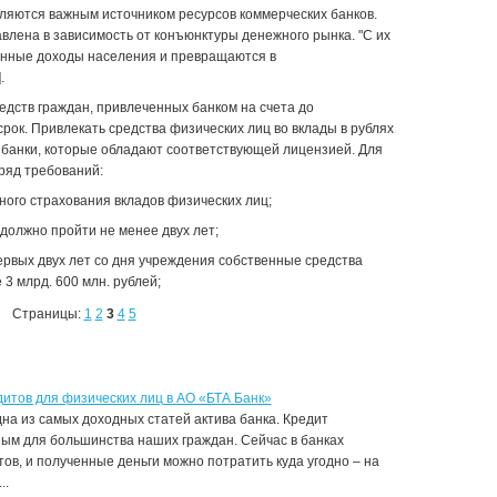
ляются важным источником ресурсов коммерческих банков.
авлена в зависимость от конъюнктуры денежного рынка. "С их
нные доходы населения и превращаются в
.
едств граждан, привлеченных банком на счета до
рок. Привлекать средства физических лиц во вклады в рублях
е банки, которые обладают соответствующей лицензией. Для
ряд требований:
ного страхования вкладов физических лиц;
 должно пройти не менее двух лет;
ервых двух лет со дня учреждения собственные средства
3 млрд. 600 млн. рублей;
Страницы:
1
2
3
4
5
итов для физических лиц в АО «БТА Банк»
на из самых доходных статей актива банка. Кредит
ым для большинства наших граждан. Сейчас в банках
ов, и полученные деньги можно потратить куда угодно – на
..