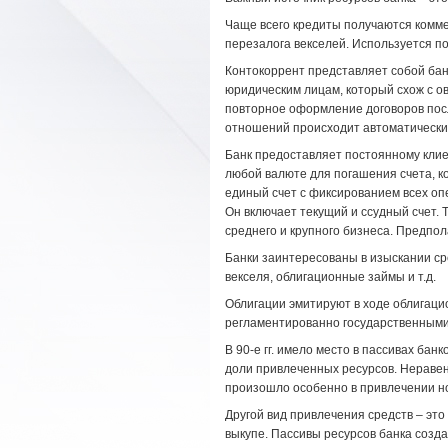
Чаще всего кредиты получаются комме
перезалога векселей. Используется 
Контокоррент представляет собой бан
юридическим лицам, который схож с ов
повторное оформление договоров пос
отношений происходит автоматически
Банк предоставляет постоянному клие
любой валюте для погашения счета, к
единый счет с фиксированием всех оп
Он включает текущий и ссудный счет. 
среднего и крупного бизнеса. Предпол
Банки заинтересованы в изыскании ср
векселя, облигационные займы и т.д.
Облигации эмитируют в ходе облигаци
регламентированно государственными
В 90-е гг. имело место в пассивах ба
доли привлеченных ресурсов. Неравен
произошло особенно в привлечении но
Другой вид привлечения средств – эт
выкупе. Пассивы ресурсов банка созда