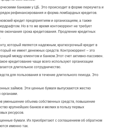
рческими банками у ЦБ. Это происходит в форме переучета и
порядок рефинансирования и форма ломбардных кредитов.
ковский кредит предприятиям и организациям, а также
ердрафтом. Но в то же время контокоррент не требует
ле окончания срока кредитования. Продление кредитных
.
нту, который является надежным, краткосрочный кредит в
оторый не имеет денежных средств. Контрокоррент – это
ераций между клиентом и банком.Этот счет активно-пассивен.
Такое кредитование чаще всего используют организации
агается длительное сотрудничество.
едств для пользования в течение длительного пеиода. Это
онных займов. Эти ценные бумаги выпускаются жестко
 органами.
нков уменьшение объема собственных средств, повышение
ство крупнейших банков и мелких в пользу первых
вых ресурсов.
о ценные бумаги. Их приобретают с соглашением об обратном
ются именно так.