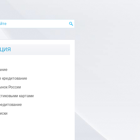
АЦИЯ
ание
е кредитование
ынок России
стиковыми картами
редитование
иски