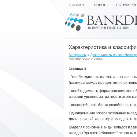
ГЛАВНАЯ
НОВОЕ
ПОПУЛЯРН
Характеристика и классифи
Материалы
»
Деятельность банков Нижего
коммерческого банка
Страница 5
· "необходимость выплаты повышенных
(разницы между процентом по активны
· необходимость формирования зон об
высокий уровень затратности этого ка
· неспособность банка возобновлять э
Одновременно "сберегательные вклады 
долгосрочный характер и, следователь
Выделяя основные виды вкладов в зав
вкладов "до востребования" основным 