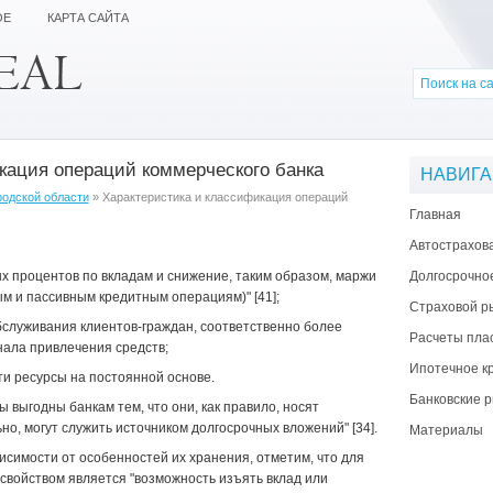
ОЕ
КАРТА САЙТА
кация операций коммерческого банка
НАВИГ
родской области
» Характеристика и классификация операций
Главная
Автострахов
 процентов по вкладам и снижение, таким образом, маржи
Долгосрочно
м и пассивным кредитным операциям)" [41];
Страховой р
служивания клиентов-граждан, соответственно более
Расчеты пла
нала привлечения средств;
Ипотечное к
ти ресурсы на постоянной основе.
Банковские р
выгодны банкам тем, что они, как правило, носят
но, могут служить источником долгосрочных вложений" [34].
Материалы
исимости от особенностей их хранения, отметим, что для
свойством является "возможность изъять вклад или