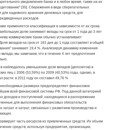
арительного уведомления банка и в любое время, также на их
едитованию" [30]. Сбережения в виде сберегательных
 для надежного хранения денежных средств, для
предвиденных расходов.
кже применяется классификация в зависимости от их срока.
ибольшую долю занимают вклады на срок от 1 года до 3 лет
по нему коммерческие банки обычно устанавливают
Доля вкладов на срок от 181 дня до 1 года составляет в общей
бования" занимают 19,4 %. Анализируя динамику изменения
 вклада, мы замечаем, что в течение 4 лет предпочтения
ьно.
в наблюдалось уменьшение доли вкладов (депозитов) и
их лиц с 2006 (53,59%) по 2009 (40,53%) годы, однако, в
л расти: в 2011 году он составил 49,76 %
в необходимых размерах предопределяет финансовое
ейшем всей финансовой системы РФ. Под данной категорией
ых доходов и поступлений, находящиеся в распоряжении
аченные для выполнения финансовых обязательств
 затрат и затрат, связанных с развитием производства и
тающих.
ормирует часть ресурсов из привлеченных средств. Их объем
чение средств, используя предприятия, организации,