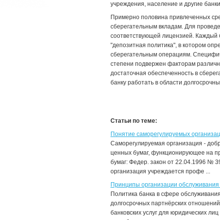
учреждения, население и другие банки
Примерно половина привлеченных сре
сберегательным вкладам. Для провед
соответствующей лицензией. Каждый б
"депозитная политика", в котором оп
сберегательным операциям. Специфичн
степени подвержен факторам различно
достаточная обеспеченность в сберег
банку работать в области долгосрочны
Статьи по теме:
Понятие саморегулируемых организац
Саморегулируемая организация - доб
ценных бумаг, функционирующее на п
бумаг: Федер. закон от 22.04.1996 № 3
организация учреждается профе ...
Принципы организации обслуживания 
Политика банка в сфере обслуживания
долгосрочных партнёрских отношений.
банковских услуг для юридических ли