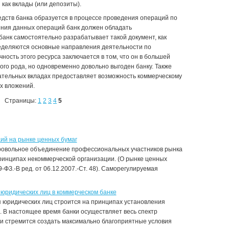
 как вклады (или депозиты).
дств банка образуется в процессе проведения операций по
ения данных операций банк должен обладать
анк самостоятельно разрабатывает такой документ, как
ределяются основные направления деятельности по
ость этого ресурса заключается в том, что он в большей
го рода, но одновременно довольно выгоден банку. Также
ательных вкладах предоставляет возможность коммерческому
х вложений.
Страницы:
1
2
3
4
5
ий на рынке ценных бумаг
ровольное объединение профессиональных участников рынка
ринципах некоммерческой организации. (О рынке ценных
9-ФЗ.-В ред. от 06.12.2007.-Ст. 48). Саморегулируемая
юридических лиц в коммерческом банке
 юридических лиц строится на принципах установления
 В настоящее время банки осуществляет весь спектр
ц и стремится создать максимально благоприятные условия