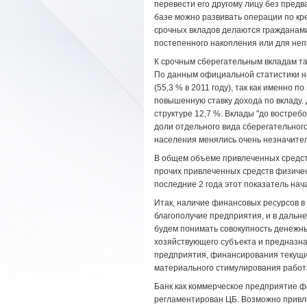
перевести его другому лицу без предв
базе можно развивать операции по кр
срочных вкладов делаются гражданами
постепенного накопления или для не
К срочным сберегательным вкладам та
По данным официальной статистики на
(55,3 % в 2011 году), так как именно 
повышенную ставку дохода по вкладу. 
структуре 12,7 %. Вклады "до востре
доли отдельного вида сберегательного
населения менялись очень незначител
В общем объеме привлеченных средст
прочих привлеченных средств физическ
последние 2 года этот показатель нача
Итак, наличие финансовых ресурсов 
благополучие предприятия, и в дальн
будем понимать совокупность денежн
хозяйствующего субъекта и предназн
предприятия, финансирования текущих
материального стимулирования рабо
Банк как коммерческое предприятие ф
регламентирован ЦБ. Возможно привле